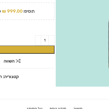
תוסיפו
999.00
₪
ל
השווה
קטגוריה:
ת
תיאור
מידע נוסף
על המותג