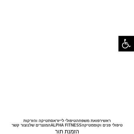
פתח סרגל נגישות
0.00
₪
0.00
₪
ראשי
רפואת משפחה
טיפולי לייזר
אסתטיקה והזרקות
טיפולי פנים וקוסמטיקה
ALPHA FITNESS
המוצרים שלנו
צור קשר
הזמנת תור